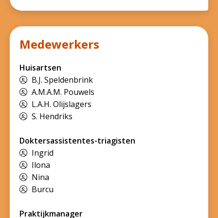
Medewerkers
Huisartsen
B.J. Speldenbrink
A.M.A.M. Pouwels
L.A.H. Olijslagers
S. Hendriks
Doktersassistentes-triagisten
Ingrid
Ilona
Nina
Burcu
Praktijkmanager